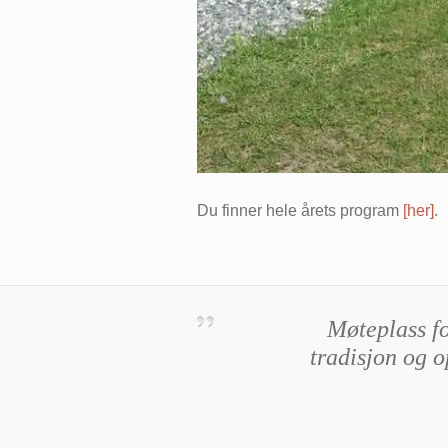
Du finner hele årets program
[her]
.
M
øteplass fo
tradisjon og o