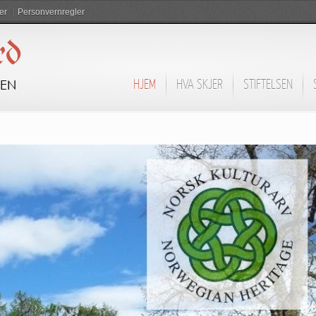
er
Personvernregler
rd
DEN
HJEM
HVA SKJER
STIFTELSEN