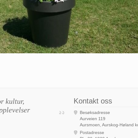
Kontakt oss
r kultur,
pplevelser
Besøksadresse
Aurveien 119
Aursmoen, Aurskog-Høland
Postadresse