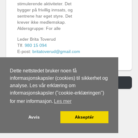
stimulerende aktiviteter. Det
bygger på frivillig innsats, og
sentrene har eget styre. Det
krever ikke medlemskap.
Aldersgruppe: For alle
Leder Brita Toverud
Tlf.
980 15 094
E-post:
britatoverud@gmail.com
Dette nettstedet bruker noen få
informasjonskapsler (cookies) til sikkerhet og
Switch to Desktop Version
analyse. Les vår erklæring om
informasjonskapsler ("cookie-erklæringen")
for mer informasjon.
Les mer
Avvis
Akseptér