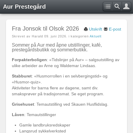
Aur Prestegård
Fra Jonsok til Olsok 2026
Utskrift
E-post
Skrevet av Harald
09. juni 2026
. i kategorien
Aktuelt
Sommer på Aur med åpne utstillinger, kafé,
prestegårdsbutikk og sommerbutikk.
Forpakterboligen
: «Tidslinjer på Aur» – salgsutstilling av
ulike arbeider av Arne og Waldemar Lindaas.
Stabburet
: «Husmorrollen i en selvbergingstid» og
«Husmor-quiz».
Aktiviteter for barna flere av dagene, samt div.
smaksprøver på tradisjonsmat. Se eget program.
Grisehuset
: Temautstilling ved Skauen Husflidslag.
Låven
: Temautstillinger
Gamle landbruksredskaper
Langsrud sykkelverksted