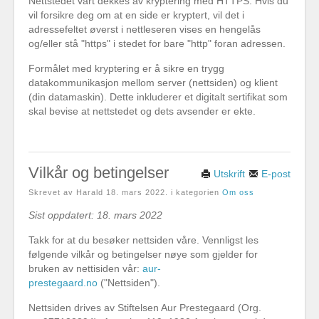
Nettstedet vårt dekkes av kryptering med HTTPS. Hvis du
vil forsikre deg om at en side er kryptert, vil det i
adressefeltet øverst i nettleseren vises en hengelås
og/eller stå "https" i stedet for bare "http" foran adressen.
Formålet med kryptering er å sikre en trygg
datakommunikasjon mellom server (nettsiden) og klient
(din datamaskin). Dette inkluderer et digitalt sertifikat som
skal bevise at nettstedet og dets avsender er ekte.
Vilkår og betingelser
Utskrift
E-post
Skrevet av Harald
18. mars 2022
. i kategorien
Om oss
Sist oppdatert: 18. mars 2022
Takk for at du besøker nettsiden våre. Vennligst les
følgende vilkår og betingelser nøye som gjelder for
bruken av nettisiden vår:
aur-
prestegaard.no
("Nettsiden").
Nettsiden drives av Stiftelsen Aur Prestegaard (Org.