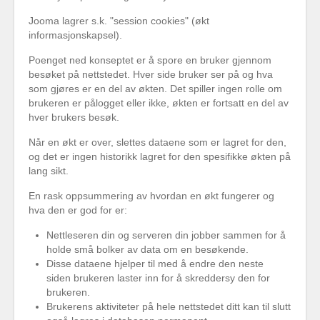
Jooma lagrer s.k. "session cookies" (økt
informasjonskapsel).
Poenget ned konseptet er å spore en bruker gjennom
besøket på nettstedet. Hver side bruker ser på og hva
som gjøres er en del av økten. Det spiller ingen rolle om
brukeren er pålogget eller ikke, økten er fortsatt en del av
hver brukers besøk.
Når en økt er over, slettes dataene som er lagret for den,
og det er ingen historikk lagret for den spesifikke økten på
lang sikt.
En rask oppsummering av hvordan en økt fungerer og
hva den er god for er:
Nettleseren din og serveren din jobber sammen for å
holde små bolker av data om en besøkende.
Disse dataene hjelper til med å endre den neste
siden brukeren laster inn for å skreddersy den for
brukeren.
Brukerens aktiviteter på hele nettstedet ditt kan til slutt