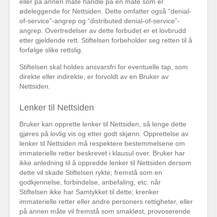
eller på annen måte handle på en måte som er
ødeleggende for Nettsiden. Dette omfatter også “denial-
of-service”-angrep og “distributed denial-of-service”-
angrep. Overtredelser av dette forbudet er et lovbrudd
etter gjeldende rett. Stiftelsen forbeholder seg retten til å
forfølge slike rettslig.
Stiftelsen skal holdes ansvarsfri for eventuelle tap, som
direkte eller indirekte, er forvoldt av en Bruker av
Nettsiden.
Lenker til Nettsiden
Bruker kan opprette lenker til Nettsiden, så lenge dette
gjøres på lovlig vis og etter godt skjønn. Opprettelse av
lenker til Nettsiden må respektere bestemmelsene om
immaterielle retter beskrevet i klausul over. Bruker har
ikke anledning til å oppredde lenker til Nettsiden dersom
dette vil skade Stiftelsen rykte; fremstå som en
godkjennelse, forbindelse, anbefaling, etc. når
Stiftelsen ikke har Samtykket til dette; krenker
immaterielle retter eller andre personers rettigheter, eller
på annen måte vil fremstå som smakløst, provoserende