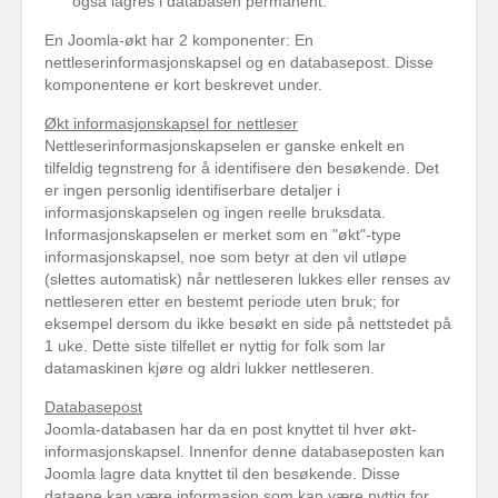
også lagres i databasen permanent.
En Joomla-økt har 2 komponenter: En
nettleserinformasjonskapsel og en databasepost. Disse
komponentene er kort beskrevet under.
Økt informasjonskapsel for nettleser
Nettleserinformasjonskapselen er ganske enkelt en
tilfeldig tegnstreng for å identifisere den besøkende. Det
er ingen personlig identifiserbare detaljer i
informasjonskapselen og ingen reelle bruksdata.
Informasjonskapselen er merket som en "økt"-type
informasjonskapsel, noe som betyr at den vil utløpe
(slettes automatisk) når nettleseren lukkes eller renses av
nettleseren etter en bestemt periode uten bruk; for
eksempel dersom du ikke besøkt en side på nettstedet på
1 uke. Dette siste tilfellet er nyttig for folk som lar
datamaskinen kjøre og aldri lukker nettleseren.
Databasepost
Joomla-databasen har da en post knyttet til hver økt-
informasjonskapsel. Innenfor denne databaseposten kan
Joomla lagre data knyttet til den besøkende. Disse
dataene kan være informasjon som kan være nyttig for