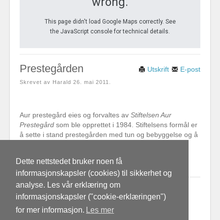
wrong.
This page didn't load Google Maps correctly. See
the JavaScript console for technical details.
Prestegården
Utskrift
E-post
Skrevet av Harald
26. mai 2011
.
Aur prestegård eies og forvaltes av
Stiftelsen Aur
Prestegård
som ble opprettet i 1984. Stiftelsens formål er
å sette i stand prestegården med tun og bebyggelse og å
administrere bruken av eiendommen.
Dette nettstedet bruker noen få
Les mer …
informasjonskapsler (cookies) til sikkerhet og
analyse. Les vår erklæring om
Flere artikler …
informasjonskapsler ("cookie-erklæringen")
Stiftelsen Aur Prestegård 40år 2024
for mer informasjon.
Les mer