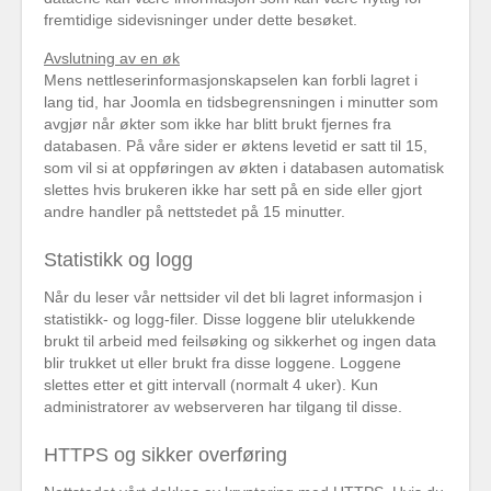
fremtidige sidevisninger under dette besøket.
Avslutning av en øk
Mens nettleserinformasjonskapselen kan forbli lagret i
lang tid, har Joomla en tidsbegrensningen i minutter som
avgjør når økter som ikke har blitt brukt fjernes fra
databasen. På våre sider er øktens levetid er satt til 15,
som vil si at oppføringen av økten i databasen automatisk
slettes hvis brukeren ikke har sett på en side eller gjort
andre handler på nettstedet på 15 minutter.
Statistikk og logg
Når du leser vår nettsider vil det bli lagret informasjon i
statistikk- og logg-filer. Disse loggene blir utelukkende
brukt til arbeid med feilsøking og sikkerhet og ingen data
blir trukket ut eller brukt fra disse loggene. Loggene
slettes etter et gitt intervall (normalt 4 uker). Kun
administratorer av webserveren har tilgang til disse.
HTTPS og sikker overføring