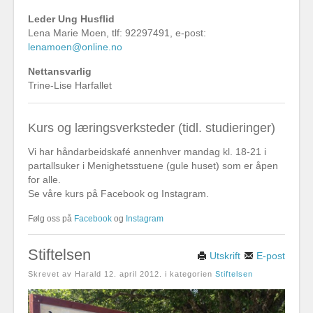
Leder Ung Husflid
Lena Marie Moen, tlf: 92297491, e-post:
lenamoen@online.no
Nettansvarlig
Trine-Lise Harfallet
Kurs og læringsverksteder (tidl. studieringer)
Vi har håndarbeidskafé annenhver mandag kl. 18-21 i
partallsuker i Menighetsstuene (gule huset) som er åpen
for alle.
Se våre kurs på Facebook og Instagram.
Følg oss på
Facebook
og
Instagram
Stiftelsen
Utskrift
E-post
Skrevet av Harald
12. april 2012
. i kategorien
Stiftelsen