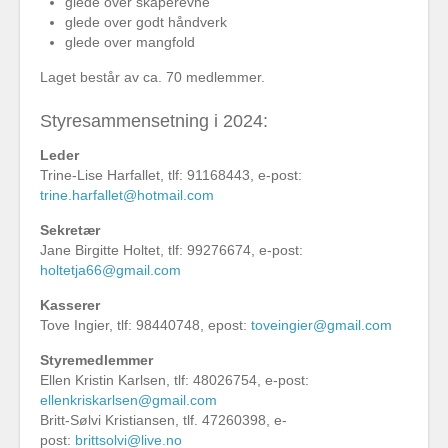
glede over skaperevne
glede over godt håndverk
glede over mangfold
Laget består av ca. 70 medlemmer.
Styresammensetning i 2024:
Leder
Trine-Lise Harfallet, tlf: 91168443, e-post:
trine.harfallet@hotmail.com
Sekretær
Jane Birgitte Holtet, tlf: 99276674, e-post:
holtetja66@gmail.com
Kasserer
Tove Ingier, tlf: 98440748, epost:
toveingier@gmail.com
Styremedlemmer
Ellen Kristin Karlsen, tlf: 48026754, e-post:
ellenkriskarlsen@gmail.com
Britt-Sølvi Kristiansen, tlf. 47260398, e-
post:
brittsolvi@live.no