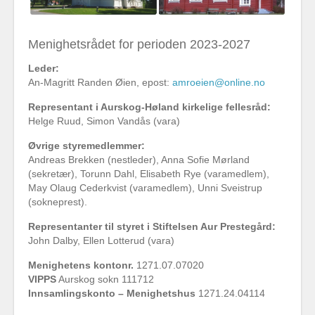
Menighetsrådet for perioden 2023-2027
Leder:
An-Magritt Randen Øien, epost:
amroeien@online.no
Representant i Aurskog-Høland kirkelige fellesråd:
Helge Ruud, Simon Vandås (vara)
Øvrige styremedlemmer:
Andreas Brekken (nestleder), Anna Sofie Mørland
(sekretær), Torunn Dahl, Elisabeth Rye (varamedlem),
May Olaug Cederkvist (varamedlem), Unni Sveistrup
(sokneprest).
Representanter til styret i Stiftelsen Aur Prestegård:
John Dalby, Ellen Lotterud (vara)
Menighetens kontonr.
1271.07.07020
VIPPS
Aurskog sokn 111712
Innsamlingskonto – Menighetshus
1271.24.04114