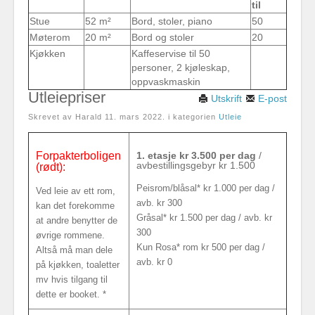
til
Stue
52 m²
Bord, stoler, piano
50
Møterom
20 m²
Bord og stoler
20
Kjøkken
Kaffeservise til 50
personer, 2 kjøleskap,
oppvaskmaskin
Utleiepriser
Utskrift
E-post
Skrevet av Harald
11. mars 2022
. i kategorien
Utleie
Forpakterboligen
1. etasje kr 3.500 per dag
/
avbestillingsgebyr kr 1.500
(rødt):
Peisrom/blåsal* kr 1.000 per dag /
Ved leie av ett rom,
avb. kr 300
kan det forekomme
Gråsal* kr 1.500 per dag / avb. kr
at andre benytter de
300
øvrige rommene.
Kun Rosa* rom kr 500 per dag /
Altså må man dele
avb. kr 0
på kjøkken, toaletter
mv hvis tilgang til
dette er booket. *