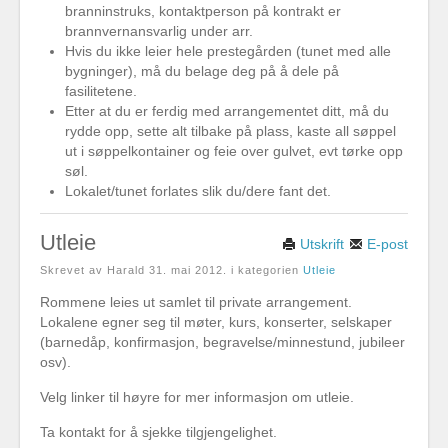
branninstruks, kontaktperson på kontrakt er
brannvernansvarlig under arr.
Hvis du ikke leier hele prestegården (tunet med alle
bygninger), må du belage deg på å dele på
fasilitetene.
Etter at du er ferdig med arrangementet ditt, må du
rydde opp, sette alt tilbake på plass, kaste all søppel
ut i søppelkontainer og feie over gulvet, evt tørke opp
søl.
Lokalet/tunet forlates slik du/dere fant det.
Utleie
Utskrift
E-post
Skrevet av Harald
31. mai 2012
. i kategorien
Utleie
Rommene leies ut samlet til private arrangement.
Lokalene egner seg til møter, kurs, konserter, selskaper
(barnedåp, konfirmasjon, begravelse/minnestund, jubileer
osv).
Velg linker til høyre for mer informasjon om utleie.
Ta kontakt for å sjekke tilgjengelighet.