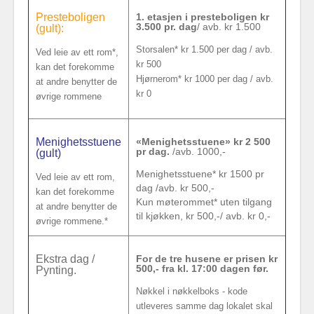
Presteboligen
1. etasjen i presteboligen kr
3.500 pr. dag
/ avb. kr 1.500
(gult):
Storsalen* kr 1.500 per dag / avb.
Ved leie av ett rom*,
kr 500
kan det forekomme
Hjørnerom* kr 1000 per dag / avb.
at andre benytter de
kr 0
øvrige rommene
Menighetsstuene
«Menighetsstuene» kr 2 500
pr dag.
/avb. 1000,-
(gult)
Menighetsstuene* kr 1500 pr
Ved leie av ett rom,
dag /avb. kr 500,-
kan det forekomme
Kun møterommet* uten tilgang
at andre benytter de
til kjøkken, kr 500,-/ avb. kr 0,-
øvrige rommene.*
Ekstra dag /
For de tre husene er prisen kr
500,- fra kl. 17:00 dagen før.
Pynting.
Nøkkel i nøkkelboks - kode
utleveres samme dag lokalet skal