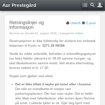
Aur Prestegård
Retningslinjer og
Utskrift
E-post
informasjon
Skrevet av Harald
01. august 2026
. i kategorien
Utleie
Reservasjonen er ikke fullstendig før du/dere har innbetalt
leieprisen til Konto nr.
1271 26 09166
.
Skulle du måtte avbestille, beholder vi avbestillingsgebyret
(se liste) Nøkler utleveres kl. 08.00 samme morgen, og
skal tilbakeleveres samme kveld. Ved ekstra ettermiddag
leveres nøkkel ut kl. 17.00.
Regler som gjelder ved utleie:
Det er ikke tillatt å røyke på tunet eller i husene.
Det står en metallbøtte til sneiper ved
parkeringsplassen. Der kan man røyke. Det er heller
ikke tillatt med fakkelbokser, eller annen åpen flamme
på tunet. Lukkede lykter er ok. Gjør deg kjent med