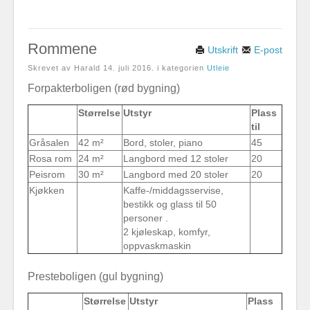
Rommene
Utskrift
E-post
Skrevet av Harald
14. juli 2016
. i kategorien
Utleie
Forpakterboligen (rød bygning)
Størrelse
Utstyr
Plass
til
Gråsalen
42 m²
Bord, stoler, piano
45
Rosa rom
24 m²
Langbord med 12 stoler
20
Peisrom
30 m²
Langbord med 20 stoler
20
Kjøkken
Kaffe-/middagsservise,
bestikk og glass til 50
personer .
2 kjøleskap, komfyr,
oppvaskmaskin
Presteboligen (gul bygning)
Størrelse
Utstyr
Plass