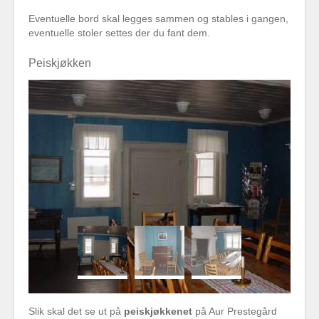
Eventuelle bord skal legges sammen og stables i gangen,
eventuelle stoler settes der du fant dem.
Peiskjøkken
Slik skal det se ut på
peiskjøkkenet
på Aur Prestegård