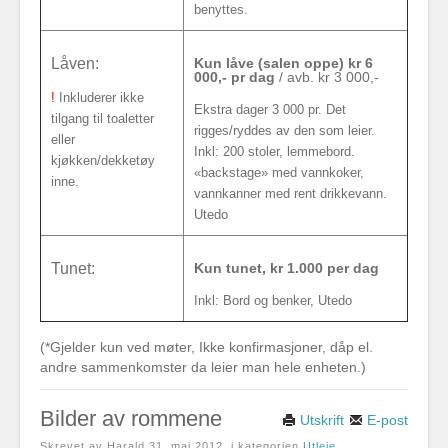
benyttes.
Låven:
Kun låve (salen oppe) kr 6
000,- pr dag
/ avb. kr 3 000,-
!
Inkluderer ikke
Ekstra dager 3 000 pr. Det
tilgang til toaletter
rigges/ryddes av den som leier.
eller
Inkl: 200 stoler, lemmebord.
kjøkken/dekketøy
«backstage» med vannkoker,
inne.
vannkanner med rent drikkevann.
Utedo
Tunet:
Kun tunet, kr 1.000 per dag
Inkl: Bord og benker, Utedo
(*Gjelder kun ved møter, Ikke konfirmasjoner, dåp el.
andre sammenkomster da leier man hele enheten.)
Bilder av rommene
Utskrift
E-post
Skrevet av Harald
31. mai 2012
. i kategorien
Utleie